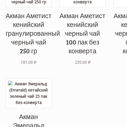
Акман Аметист
Акман Аметист
Акм
кенийский
кенийский
к
гранулированный
черный чай
чер
черный чай
100 пак без
250 гр
конверта
к
181.00
₽
235.00
₽
Акман
Эмеральд