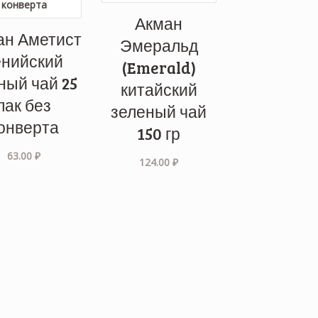
Акман
ан Аметист
Эмеральд
енийский
(Emerald)
ный чай 25
китайский
пак без
зеленый чай
онверта
150 гр
63.00
₽
124.00
₽