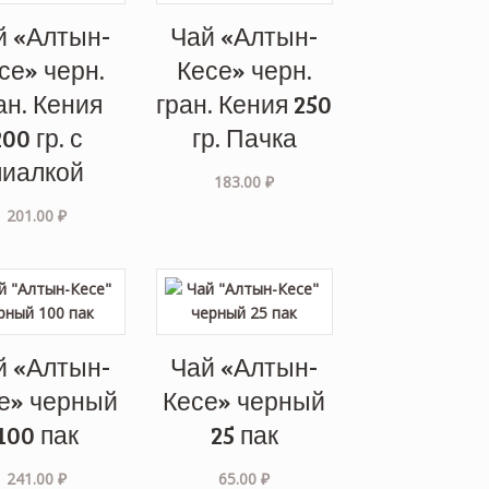
й «Алтын-
Чай «Алтын-
се» черн.
Кесе» черн.
ан. Кения
гран. Кения 250
200 гр. с
гр. Пачка
пиалкой
183.00
₽
201.00
₽
й «Алтын-
Чай «Алтын-
е» черный
Кесе» черный
100 пак
25 пак
241.00
₽
65.00
₽