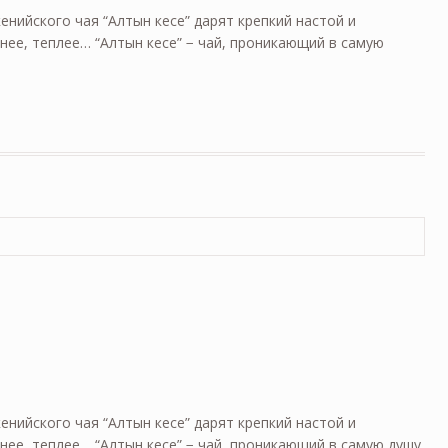
енийского чая “Алтын кесе” дарят крепкий настой и
тнее, теплее… “Алтын кесе” − чай, проникающий в самую
енийского чая “Алтын кесе” дарят крепкий настой и
нее, теплее… “Алтын кесе” − чай, проникающий в самую душу.