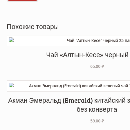
Похожие товары
Чай «Алтын-Кесе» черный 
65.00
₽
Акман Эмеральд (Emerald) китайский з
без конверта
59.00
₽