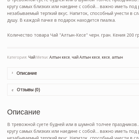
кругу самых близких или наедине с собой… важно иметь под р
незабываемый терпкий вкус. Напиток, способный унести в сл
душу. В каждой пачке в подарок находится пиалка.
Количество товара Чай "Алтын-Кесе" черн. гран. Кения 200 гр
Категория:
Чай
Метки:
Алтын кесе
,
чай Алтын кесе
,
кесе
,
алтын
Описание
Отзывы (0)
Описание
В тревожной суете будней или в шумной толчее праздников…
кругу самых близких или наедине с собой… важно иметь под р
незабываемый терпкий вкус. Напиток, способный унести в сла