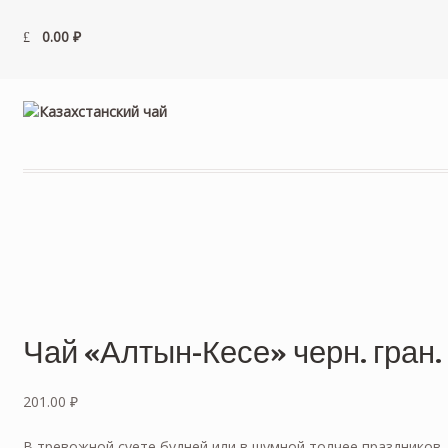
0.00
₽
Чай «Алтын-Кесе» черн. гран. 
201.00
₽
В тревожной суете будней или в шумной толчее праздников…